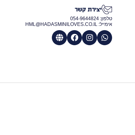
יצירת קשר
טלפון: 054-9644824
אימייל: HML@HADASMINILOVES.CO.IL