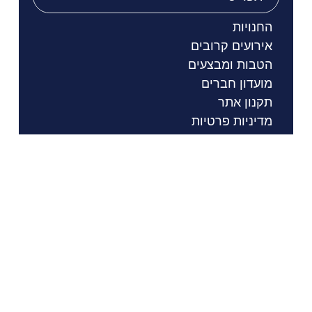
החנויות
אירועים קרובים
הטבות ומבצעים
מועדון חברים
תקנון אתר
מדיניות פרטיות
הסדרי נגישות
שעות פתיחה
דרכי הגעה
כתובת ויצירת קשר
©All Rights Reserved SunMall