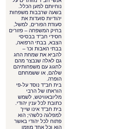
אנשי חב"ד מוותרים על
נוחיותם למען הכלל.
בשעה שרבבות משפחות
יהודיות סועדות את
סעודת הפורים, למשל,
בחיק המשפחה – פזורים
חסידי חב"ד בבסיסי
הצבא, בבתי הרפואה,
בבתי האבות וכו' –
להביא את שמחת החג
גם לאלה שנבצר מהם
לחגוג עם משפחותיהם
שלהם, או ששמחתם
הופרה.
בית חב"ד נוסד על-פי
הוראתו של הרבי
מליובאוויטש, לשמש
כתובת לכל ענין יהודי.
בית חב"ד אינו שייך
למפלגה כלשהי; הוא
פתוח לכל יהודי באשר
הוא וכל אחד מוזמן