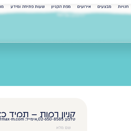
חנויות
מבצעים
אירועים
מפת הקניון
שעות פתיחה ומידע
מו
דף הבית
»
צרו קשר
קניון רמות – תמיד כ
טלפון: 02-650-8585,
אימייל: ar@firmax-m.com